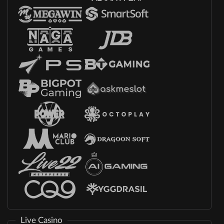
Live Casino