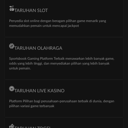
TARUHAN SLOT
Penyedia slot online dengan beragam pilihan game menarik yang
memudahkan pemain untuk mencapai jackpot
TARUHAN OLAHRAGA
Sportsbook Gaming Platform Terbaik menawarkan lebih banyak game,
odds yang lebih tinggi, dan menyediakan pilihan yang lebih banyak
untuk pemain.
TARUHAN LIVE KASINO
Platform Pilihan bagi perusahaan-perusahaan terbaik di dunia, dengan
pilihan variasi game terbanyak