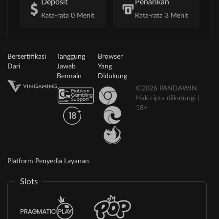
Deposit
Penarikan
Rata-rata 0 Menit
Rata-rata 3 Menit
Bersertifikasi
Tanggung
Browser
Dari
Jawab
Yang
Bermain
Didukung
©2026 PANDAWIN.
Hak cipta dilindungi |
18+
Platform Penyedia Layanan
Slots