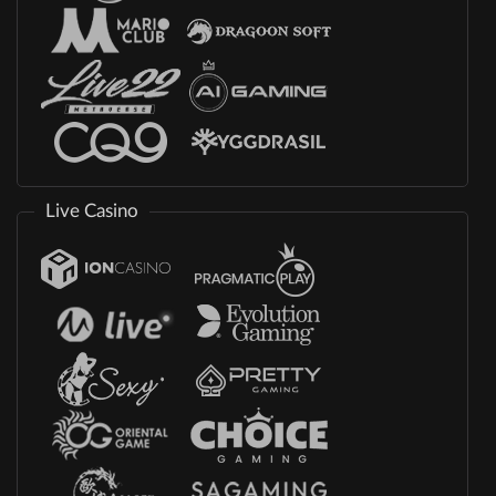
Live Casino