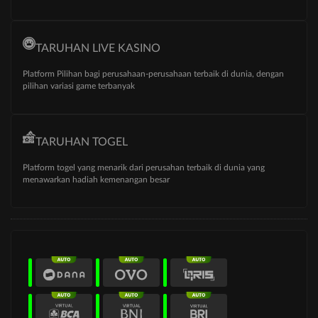
TARUHAN LIVE KASINO
Platform Pilihan bagi perusahaan-perusahaan terbaik di dunia, dengan
pilihan variasi game terbanyak
TARUHAN TOGEL
Platform togel yang menarik dari perusahan terbaik di dunia yang
menawarkan hadiah kemenangan besar