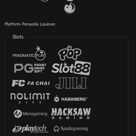
Platform Penyedia Layanan
Slots