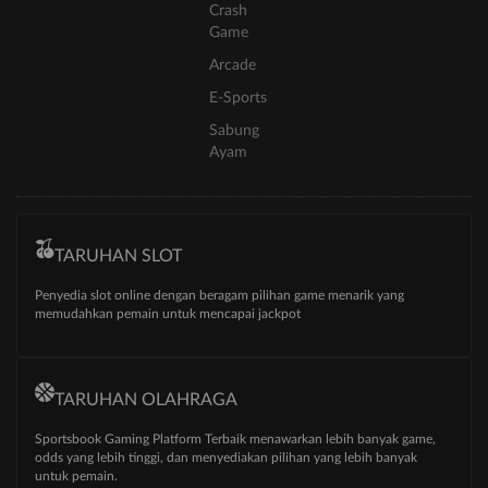
Crash
Game
Arcade
E-Sports
Sabung
Ayam
TARUHAN SLOT
Penyedia slot online dengan beragam pilihan game menarik yang
memudahkan pemain untuk mencapai jackpot
TARUHAN OLAHRAGA
Sportsbook Gaming Platform Terbaik menawarkan lebih banyak game,
odds yang lebih tinggi, dan menyediakan pilihan yang lebih banyak
untuk pemain.