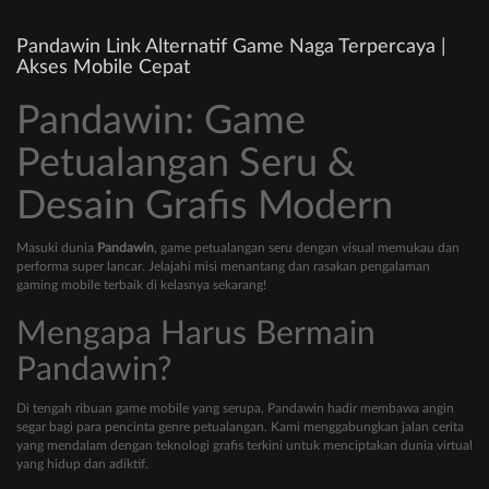
Pandawin Link Alternatif Game Naga Terpercaya |
Akses Mobile Cepat
Pandawin: Game
Petualangan Seru &
Desain Grafis Modern
Masuki dunia
Pandawin
, game petualangan seru dengan visual memukau dan
performa super lancar. Jelajahi misi menantang dan rasakan pengalaman
gaming mobile terbaik di kelasnya sekarang!
Mengapa Harus Bermain
Pandawin?
Di tengah ribuan game mobile yang serupa, Pandawin hadir membawa angin
segar bagi para pencinta genre petualangan. Kami menggabungkan jalan cerita
yang mendalam dengan teknologi grafis terkini untuk menciptakan dunia virtual
yang hidup dan adiktif.