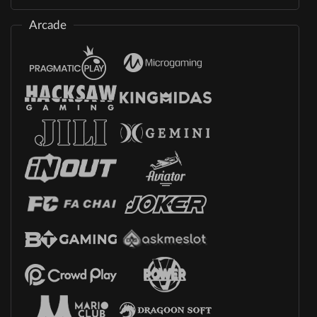
Arcade