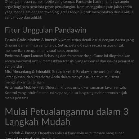
Di tengah ribuan game mobile yang serupa, Pandawin hadir membawa angin
segar bagi para pencinta genre petualangan. Kami menggabungkan jalan cerita
yang mendalam dengan teknologi grafis terkini untuk menciptakan dunia virtual
yang hidup dan adiktif.
Fitur Unggulan Pandawin
Desain Grafis Modern & Imersif:
Nikmati setiap detail visual dengan warna yang
dinamis dan animasi yang halus. Setiap peta didesain secara estetis untuk
memberikan pengalaman visual kelas premium.
Performa Super Lancar:
Bebas lag dan framerate drop. Game ini dioptimalkan
secara maksimal untuk memastikan transisi yang responsif dan waktu pemuatan
yang instan.
Misi Menantang & Interaktif:
Setiap level di Pandawin menuntut strategi,
ketangkasan, dan kreativitas Anda dalam menyelesaikan teka-teki serta
mengalahkan tantangan.
Antarmuka Mobile-First:
Didesain khusus untuk kenyamanan layar sentuh.
Kontrol yang intuitif membuat siapa saja bisa langsung mahir bermain sejak
menit pertama.
Mulai Petualanganmu dalam 3
Langkah Mudah
1. Unduh & Pasang:
Dapatkan aplikasi Pandawin versi terbaru yang super
ringan dan ramah penyimpanan.