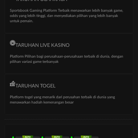
Sportsbook Gaming Platform Terbaik menawarkan lebih banyak game,
odds yang lebih tinggi, dan menyediakan pilihan yang lebih banyak
untuk pemain.
TARUHAN LIVE KASINO
Platform Pilihan bagi perusahaan-perusahaan terbaik di dunia, dengan
pilihan variasi game terbanyak
TARUHAN TOGEL
Platform togel yang menarik dari perusahan terbaik di dunia yang
menawarkan hadiah kemenangan besar