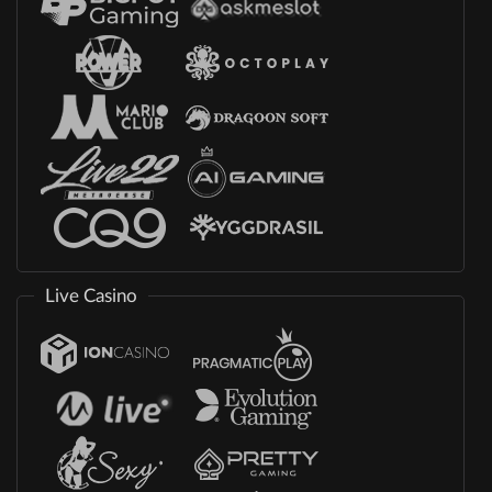
Live Casino