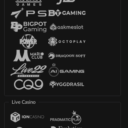
Live Casino