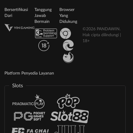
Bersertifikasi
Tanggung
Browser
Dari
Jawab
Yang
Bermain
Didukung
©2026 PANDAWIN.
Hak cipta dilindungi |
18+
Platform Penyedia Layanan
Slots