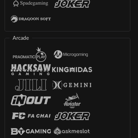
Arcade