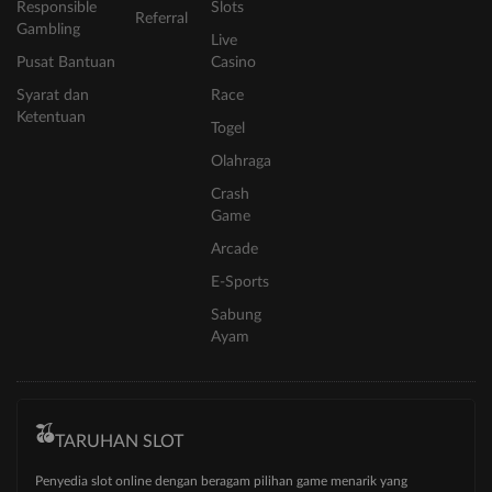
Responsible
Slots
Referral
Gambling
Live
Pusat Bantuan
Casino
Syarat dan
Race
Ketentuan
Togel
Olahraga
Crash
Game
Arcade
E-Sports
Sabung
Ayam
TARUHAN SLOT
Penyedia slot online dengan beragam pilihan game menarik yang