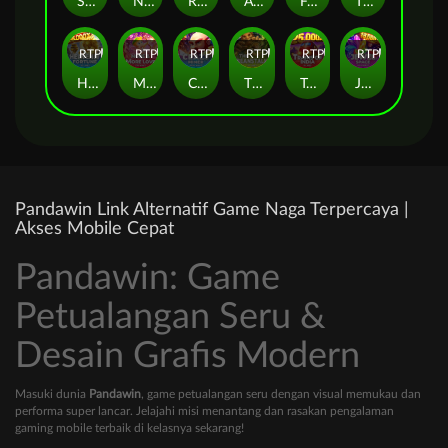
Spirit of Nine Tails
Nezha And The Dragon Emperor
Ragnar's Conquest
Amon Ra's Relic
Four Scholars
Three Kingdoms Slot
RTP
RTP
97%
RTP
96%
RTP
98%
RTP
95%
RTP
95%
Heavenly Fortune
More & More Love
Crazy Miner
The Beanstalk
Trains of India
Jewel Space
Pandawin Link Alternatif Game Naga Terpercaya |
Akses Mobile Cepat
Pandawin: Game
Petualangan Seru &
Desain Grafis Modern
Masuki dunia
Pandawin
, game petualangan seru dengan visual memukau dan
performa super lancar. Jelajahi misi menantang dan rasakan pengalaman
gaming mobile terbaik di kelasnya sekarang!