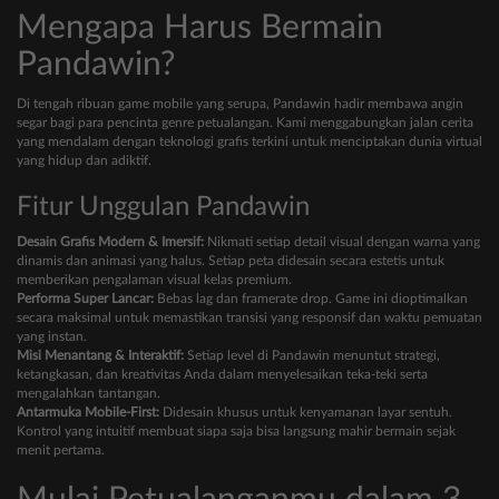
Mengapa Harus Bermain
Pandawin?
Di tengah ribuan game mobile yang serupa, Pandawin hadir membawa angin
segar bagi para pencinta genre petualangan. Kami menggabungkan jalan cerita
yang mendalam dengan teknologi grafis terkini untuk menciptakan dunia virtual
yang hidup dan adiktif.
Fitur Unggulan Pandawin
Desain Grafis Modern & Imersif:
Nikmati setiap detail visual dengan warna yang
dinamis dan animasi yang halus. Setiap peta didesain secara estetis untuk
memberikan pengalaman visual kelas premium.
Performa Super Lancar:
Bebas lag dan framerate drop. Game ini dioptimalkan
secara maksimal untuk memastikan transisi yang responsif dan waktu pemuatan
yang instan.
Misi Menantang & Interaktif:
Setiap level di Pandawin menuntut strategi,
ketangkasan, dan kreativitas Anda dalam menyelesaikan teka-teki serta
mengalahkan tantangan.
Antarmuka Mobile-First:
Didesain khusus untuk kenyamanan layar sentuh.
Kontrol yang intuitif membuat siapa saja bisa langsung mahir bermain sejak
menit pertama.