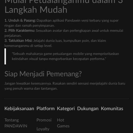
Mulai Petualanganmu dalam 3
Langkah Mudah
1. Unduh & Pasang:
Dapatkan aplikasi Pandawin versi terbaru yang super
ringan dan ramah penyimpanan.
2. Pilih Karaktermu:
Sesuaikan avatar dan perlengkapan awal untuk memulai
perjalanan.
3. Taklukkan Misi:
Jelajahi dunia luas, kumpulkan poin, dan klaim
kemenanganmu di setiap level.
"Sebuah mahakarya game petualangan mobile yang memprioritaskan
keindahan visual tanpa mengorbankan kecepatan performa."
Siap Menjadi Pemenang?
Jangan lewatkan keseruannya. Rasakan sendiri sensasi menjelajahi dunia baru
yang penuh warna dan tantangan.
Kebijaksanaan
Platform
Kategori
Dukungan
Komunitas
Tentang
Promosi
Hot
PANDAWIN
Games
Loyalty