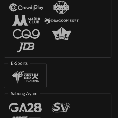
E-Sports
Sabung Ayam