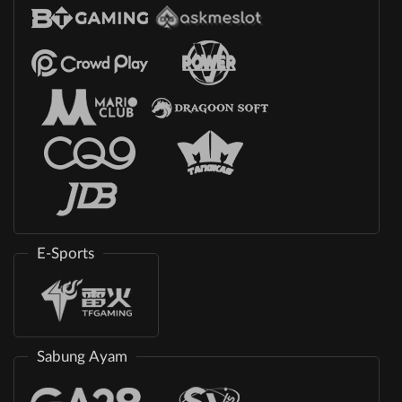
E-Sports
Sabung Ayam