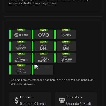
menawarkan hadiah kemenangan besar
* Selama bank maintenance dan bank offline deposit dan penarikan
tidak dapat diproses
Deposit
Penarikan
Rata-rata 0 Menit
Rata-rata 3 Menit