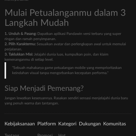
Mulai Petualanganmu dalam 3
Langkah Mudah
1. Unduh & Pasang:
Dapatkan aplikasi Pandawin versi terbaru yang super
ringan dan ramah penyimpanan.
2. Pilih Karaktermu:
Sesuaikan avatar dan perlengkapan awal untuk memulai
perjalanan.
3. Taklukkan Misi:
Jelajahi dunia luas, kumpulkan poin, dan klaim
kemenanganmu di setiap level.
"Sebuah mahakarya game petualangan mobile yang memprioritaskan
keindahan visual tanpa mengorbankan kecepatan performa."
Siap Menjadi Pemenang?
Jangan lewatkan keseruannya. Rasakan sendiri sensasi menjelajahi dunia baru
yang penuh warna dan tantangan.
Kebijaksanaan
Platform
Kategori
Dukungan
Komunitas
Tentang
Promosi
Hot