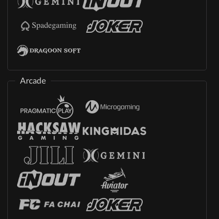
Arcade