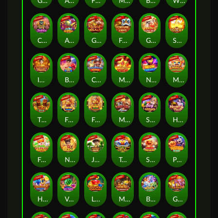
Gold Rush Cowboys
Apollo Ray of Luck
Fiery Lava
Money Empire
Blade of Fortune
Wild Mafia
City of Jewels
Alien Smash
God Of Wealth
Fortune Lions
Golden Horse Ride
Spin and Win
Imperial Majesty
Boxing Fury
Caribbean Riches
Mighty Sevens
Neon Fantasy
Money Dragon
Tiki Rush
Fortune Jewels II
Fortune Jewels I
Muay Thai Fighter
Sexy Vegas
Honey Trap
Farm Of Fortune
Nezha
Jungle Quest
Triple Happiness
Snake Treasure
Pumpkins Go Lucky
Heavenly Fortunes 2
Vegas Hot Fruit
Lucky Fortune
Mining Bonanza
Beasts Of Luck
Ganesha Luck